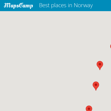
MapsCamp
Best places in Norway