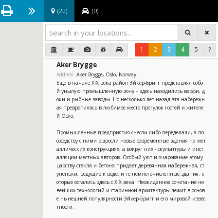
(
22
)
(
0
)
1
2
3
4
5
?
Aker Brygge
0
Address:
Aker Brygge, Oslo, Norway
Еще в начале XIX века район Эйкер-Бригг представлял собо
й унылую промышленную зону – здесь находились верфи, д
оки и рыбные заводы. Но несколько лет назад эта набережн
ая превратилась в любимое место прогулок гостей и жителе
й Осло.
Промышленные предприятия снесли либо переделали, а по
соседству с ними выросли новые современные здания на мет
аллических конструкциях, а вокруг них - скульптуры и инст
алляции местных авторов. Особый уют и очарование этому
царству стекла и бетона придает деревянная набережная, ст
упеньки, ведущие к воде, и те немногочисленные здания, к
оторые остались здесь с XIX века. Неожиданное сочетание но
вейших технологий и старинной архитектуры лежит в основ
е нынешней популярности Эйкер-Бригг и его мировой извес
тности.