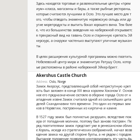
Здесь находятся торговые и развлекательные центры «прем
иум»-класса, магазины и бары, а также рыбные рестораны,
которые считаются лучшими в Осло. Это лучшее место для т
ого, чтобы отведать знаменитую норвежскую сельдь или др
угие морепродукты и выпить бокал хорошего вина. Тем боле
е, что из большинства заведения на набережной открываетс
я прекрасный вид на гавань Осло и старинную крепость Эй
керсхурс, а снаружи частенько выступают уличные музыкан
ты.
В целях расширения культурной программы можно посетить
Нобелевский центр мира и знаменитую Ратушу Осло, котор
ые расположены в районе набережной Эйкер-Бригг.
Akershus Castle Church
0
Address:
Oslo, Norge
Замок Акерсхус, представляющий собой неприступную креп
ость был заложен в конце XIII века королем Хоконом V. Основ
ное его предназначение состояло в обороне города Осло от н
ападения извне.Замок считался одной из сильнейших цита
делей Скандинавии того времени. Это один из первых зам
ков в Норвегии, построенных из кирпича и камня.
В 1527 году замок был полностью разрушен, вследствие пож
ара от попадания молнии, поэтому был заново построен. Пе
ред посетителями замок предстает уже в ренессансном облик
е.Король, исходя из стратегических соображений, начал возв
едение замка на другой стороне бухты, а не рядом с городом.
Выгодное положение позволяло контролировать эту часть фь